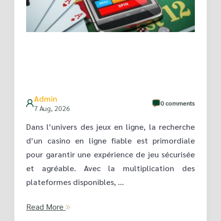
Admin
0 comments
7 Aug, 2026
Dans l’univers des jeux en ligne, la recherche
d’un casino en ligne fiable est primordiale
pour garantir une expérience de jeu sécurisée
et agréable. Avec la multiplication des
plateformes disponibles, …
Read More