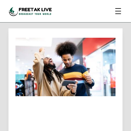
Broadcast Your World
Freetak Live