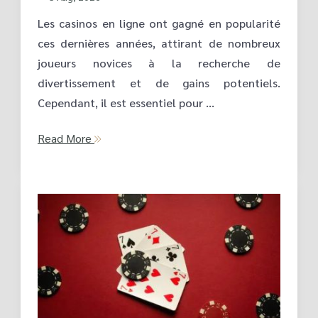
Les casinos en ligne ont gagné en popularité
ces dernières années, attirant de nombreux
joueurs novices à la recherche de
divertissement et de gains potentiels.
Cependant, il est essentiel pour …
Read More