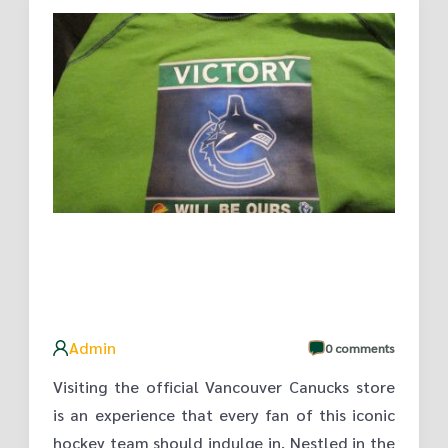
Admin
0 comments
Visiting the official Vancouver Canucks store
is an experience that every fan of this iconic
hockey team should indulge in. Nestled in the