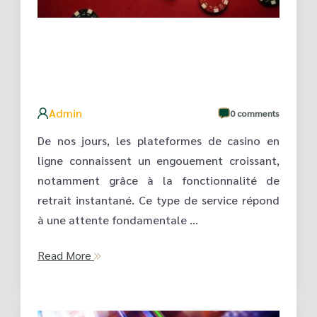
Admin
0 comments
De nos jours, les plateformes de casino en
ligne connaissent un engouement croissant,
notamment grâce à la fonctionnalité de
retrait instantané. Ce type de service répond
à une attente fondamentale …
Read More