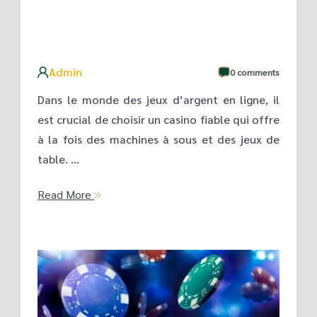
Admin
0 comments
Dans le monde des jeux d’argent en ligne, il
est crucial de choisir un casino fiable qui offre
à la fois des machines à sous et des jeux de
table. …
Read More