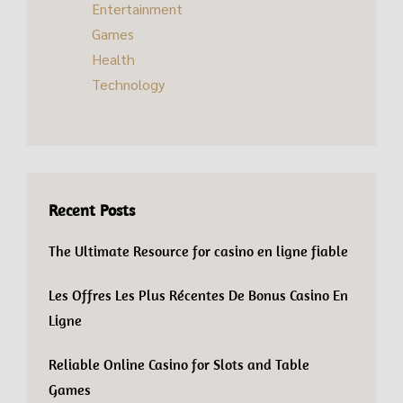
Entertainment
Games
Health
Technology
Recent Posts
The Ultimate Resource for casino en ligne fiable
Les Offres Les Plus Récentes De Bonus Casino En
Ligne
Reliable Online Casino for Slots and Table
Games