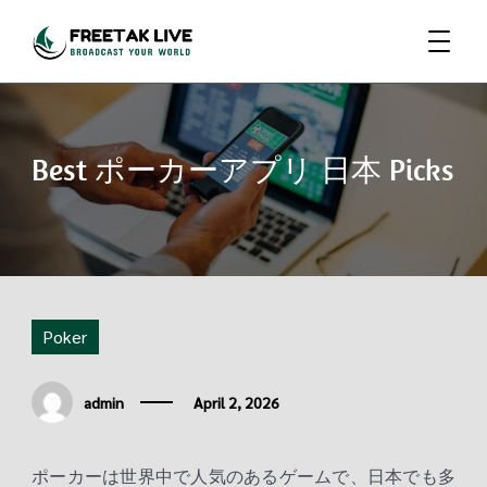
Broadcast Your World
Freetak Live
Best ポーカーアプリ 日本 Picks
Poker
admin
April 2, 2026
ポーカーは世界中で人気のあるゲームで、日本でも多