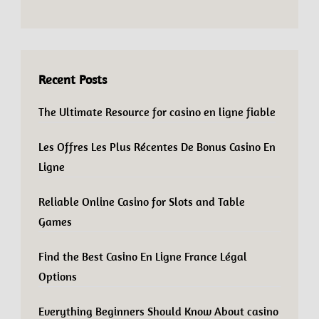
Recent Posts
The Ultimate Resource for casino en ligne fiable
Les Offres Les Plus Récentes De Bonus Casino En
Ligne
Reliable Online Casino for Slots and Table
Games
Find the Best Casino En Ligne France Légal
Options
Everything Beginners Should Know About casino