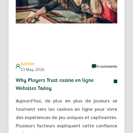
Admin
0 comments
13 May, 2026
Why Players Trust casino en ligne
Websites Today
Aujourd’hui, de plus en plus de joueurs se
tournent vers les casinos en ligne pour vivre
des expériences de jeu uniques et captivantes.
Plusieurs facteurs expliquent cette confiance