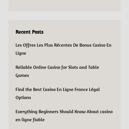
Recent Posts
Les Offres Les Plus Récentes De Bonus Casino En
Ligne
Reliable Online Casino for Slots and Table
Games
Find the Best Casino En Ligne France Légal
Options
Everything Beginners Should Know About casino
en ligne fiable