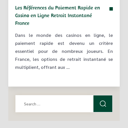
Les Références du Paiement Rapide en
Casino en Ligne Retrait Instantané
France
Dans le monde des casinos en ligne, le
paiement rapide est devenu un critère
essentiel pour de nombreux joueurs. En
France, les options de retrait instantané se
multiplient, offrant aux …
Search
for: