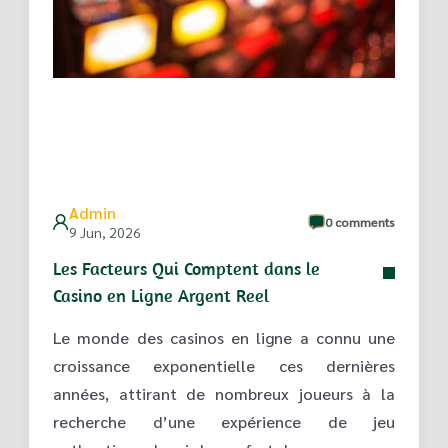
Admin
0 comments
9 Jun, 2026
Les Facteurs Qui Comptent dans le
Casino en Ligne Argent Reel
Le monde des casinos en ligne a connu une
croissance exponentielle ces dernières
années, attirant de nombreux joueurs à la
recherche d’une expérience de jeu