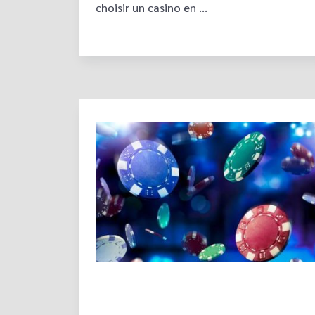
choisir un casino en …