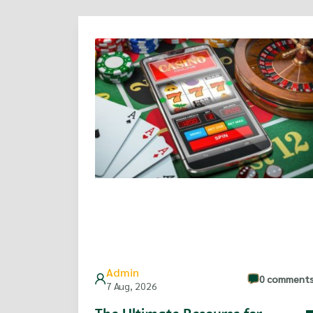
Admin
0 comment
7 Aug, 2026