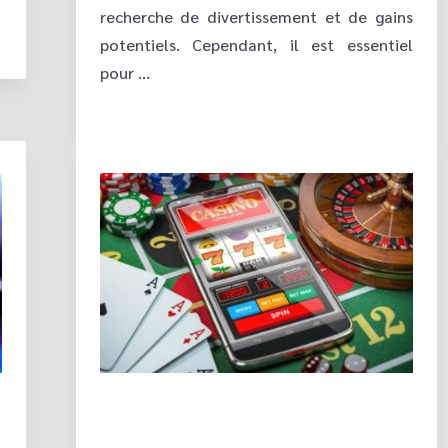
recherche de divertissement et de gains
potentiels. Cependant, il est essentiel
pour …