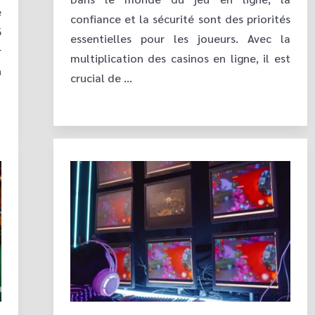
e
confiance et la sécurité sont des priorités
6
essentielles pour les joueurs. Avec la
r
multiplication des casinos en ligne, il est
n
crucial de …