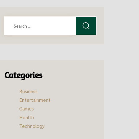
Search
for:
Categories
Business
Entertainment
Games
Health
Technology