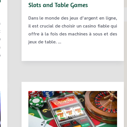
Slots and Table Games
Dans le monde des jeux d’argent en ligne,
a
il est crucial de choisir un casino fiable qui
t
offre à la fois des machines à sous et des
e
jeux de table. …
a
s