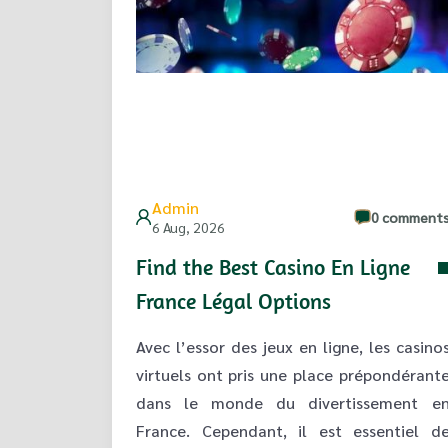
Admin
0 comment
6 Aug, 2026
Find the Best Casino En Ligne
France Légal Options
Avec l’essor des jeux en ligne, les casino
virtuels ont pris une place prépondérant
dans le monde du divertissement e
France. Cependant, il est essentiel d