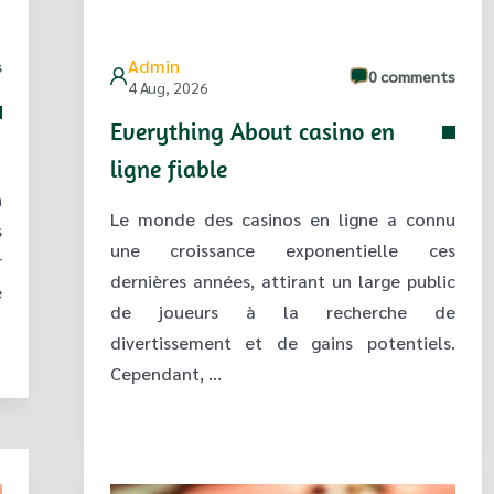
Admin
s
0 comments
4 Aug, 2026
Everything About casino en
ligne fiable
n
Le monde des casinos en ligne a connu
s
une croissance exponentielle ces
r
dernières années, attirant un large public
e
de joueurs à la recherche de
divertissement et de gains potentiels.
Cependant, …