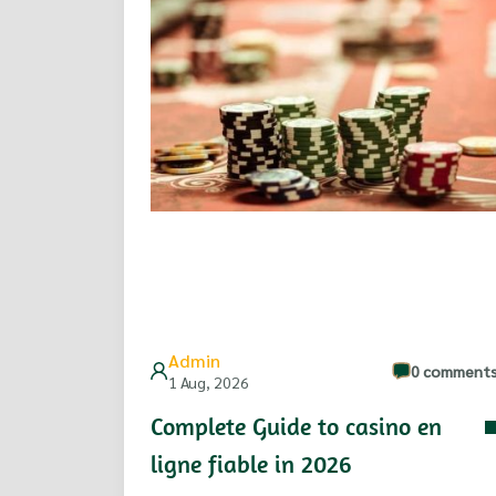
Admin
0 comment
1 Aug, 2026
Complete Guide to casino en
ligne fiable in 2026