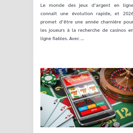
Le monde des jeux d’argent en lign
connaît une évolution rapide, et 202
promet d’être une année charnière pou
les joueurs à la recherche de casinos e
ligne fiables. Avec …