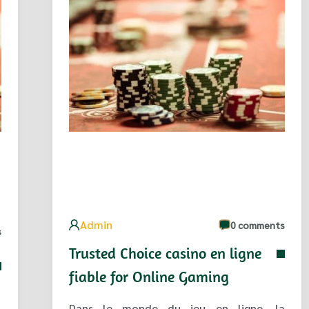
Admin
0 comments
s
Trusted Choice casino en ligne
fiable for Online Gaming
Dans le monde du jeu en ligne, la