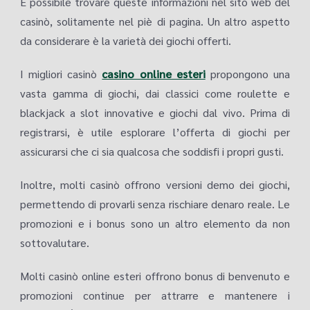
È possibile trovare queste informazioni nel sito web del
casinò, solitamente nel piè di pagina. Un altro aspetto
da considerare è la varietà dei giochi offerti.
I migliori casinò
casino online esteri
propongono una
vasta gamma di giochi, dai classici come roulette e
blackjack a slot innovative e giochi dal vivo. Prima di
registrarsi, è utile esplorare l’offerta di giochi per
assicurarsi che ci sia qualcosa che soddisfi i propri gusti.
Inoltre, molti casinò offrono versioni demo dei giochi,
permettendo di provarli senza rischiare denaro reale. Le
promozioni e i bonus sono un altro elemento da non
sottovalutare.
Molti casinò online esteri offrono bonus di benvenuto e
promozioni continue per attrarre e mantenere i