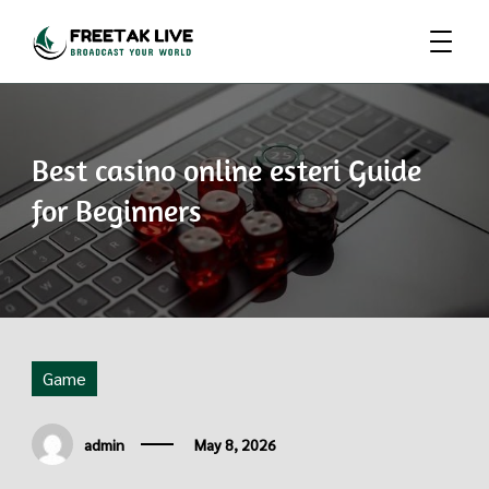
Broadcast Your World
Freetak Live
Best casino online esteri Guide
for Beginners
Game
admin
May 8, 2026