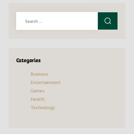
Search
for:
Categories
Business
Entertainment
Games
Health
Technology