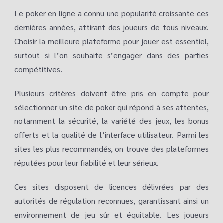
Le poker en ligne a connu une popularité croissante ces
dernières années, attirant des joueurs de tous niveaux.
Choisir la meilleure plateforme pour jouer est essentiel,
surtout si l’on souhaite s’engager dans des parties
compétitives.
Plusieurs critères doivent être pris en compte pour
sélectionner un site de poker qui répond à ses attentes,
notamment la sécurité, la variété des jeux, les bonus
offerts et la qualité de l’interface utilisateur. Parmi les
sites les plus recommandés, on trouve des plateformes
réputées pour leur fiabilité et leur sérieux.
Ces sites disposent de licences délivrées par des
autorités de régulation reconnues, garantissant ainsi un
environnement de jeu sûr et équitable. Les joueurs