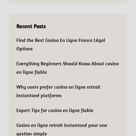
Recent Posts
Find the Best Casino En Ligne France Légal
Options
Everything Beginners Should Know About casino
en ligne fiable
Why users prefer casino en ligne retrait
instantané platforms
Expert Tips for casino en ligne fiable
Casino en ligne retrait instantané pour une
gestion simple