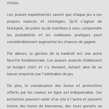
choisis.
Les joueurs expérimentés savent que chaque jeu a ses
propres nuances et stratégies. Qu’il s’agisse de
blackjack, de poker ou de machines à sous, comprendre
les probabilités et les meilleures pratiques peut
considérablement augmenter les chances de gagner.
Par ailleurs, la gestion de la bankroll est une autre
facette fondamentale. Les joueurs avancés établissent
un budget strict et s’y tiennent, évitant ainsi de se
laisser emporter par l’adrénaline du jeu.
De plus, la connaissance des bonus et promotions
offerts par les casinos en ligne est indispensable. Ces
incitations peuvent varier d’un site à l’autre et peuvent
inclure des bonus de bienvenue, des tours gratuits ou