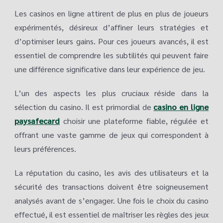
Les casinos en ligne attirent de plus en plus de joueurs
expérimentés, désireux d’affiner leurs stratégies et
d’optimiser leurs gains. Pour ces joueurs avancés, il est
essentiel de comprendre les subtilités qui peuvent faire
une différence significative dans leur expérience de jeu.
L’un des aspects les plus cruciaux réside dans la
sélection du casino. Il est primordial de
casino en ligne
paysafecard
choisir une plateforme fiable, régulée et
offrant une vaste gamme de jeux qui correspondent à
leurs préférences.
La réputation du casino, les avis des utilisateurs et la
sécurité des transactions doivent être soigneusement
analysés avant de s’engager. Une fois le choix du casino
effectué, il est essentiel de maîtriser les règles des jeux