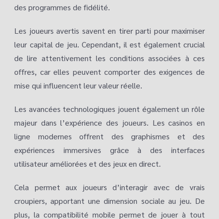
des programmes de fidélité.
Les joueurs avertis savent en tirer parti pour maximiser
leur capital de jeu. Cependant, il est également crucial
de lire attentivement les conditions associées à ces
offres, car elles peuvent comporter des exigences de
mise qui influencent leur valeur réelle.
Les avancées technologiques jouent également un rôle
majeur dans l’expérience des joueurs. Les casinos en
ligne modernes offrent des graphismes et des
expériences immersives grâce à des interfaces
utilisateur améliorées et des jeux en direct.
Cela permet aux joueurs d’interagir avec de vrais
croupiers, apportant une dimension sociale au jeu. De
plus, la compatibilité mobile permet de jouer à tout