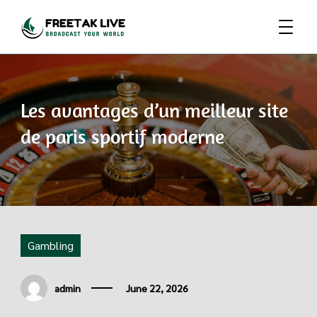
Broadcast Your World
Freetak Live
Les avantages d’un meilleur site
de paris sportif moderne
Gambling
admin
June 22, 2026