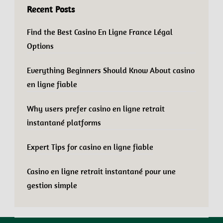
Recent Posts
Find the Best Casino En Ligne France Légal
Options
Everything Beginners Should Know About casino
en ligne fiable
Why users prefer casino en ligne retrait
instantané platforms
Expert Tips for casino en ligne fiable
Casino en ligne retrait instantané pour une
gestion simple