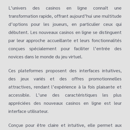
L’univers des casinos en ligne connaît une
transformation rapide, offrant aujourd’hui une multitude
d’options pour les joueurs, en particulier ceux qui
débutent. Les nouveaux casinos en ligne se distinguent
par leur approche accueillante et leurs fonctionnalités
conçues spécialement pour faciliter l’entrée des
novices dans le monde du jeu virtuel.
Ces plateformes proposent des interfaces intuitives,
des jeux variés et des offres promotionnelles
attractives, rendant l’expérience à la fois plaisante et
accessible. L’une des caractéristiques les plus
appréciées des nouveaux casinos en ligne est leur
interface utilisateur.
Conçue pour être claire et intuitive, elle permet aux