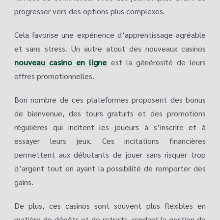
progresser vers des options plus complexes.
Cela favorise une expérience d’apprentissage agréable
et sans stress. Un autre atout des nouveaux casinos
nouveau casino en ligne
est la générosité de leurs
offres promotionnelles.
Bon nombre de ces plateformes proposent des bonus
de bienvenue, des tours gratuits et des promotions
régulières qui incitent les joueurs à s’inscrire et à
essayer leurs jeux. Ces incitations financières
permettent aux débutants de jouer sans risquer trop
d’argent tout en ayant la possibilité de remporter des
gains.
De plus, ces casinos sont souvent plus flexibles en
matière de dépôts et de retraits, rendant la gestion de