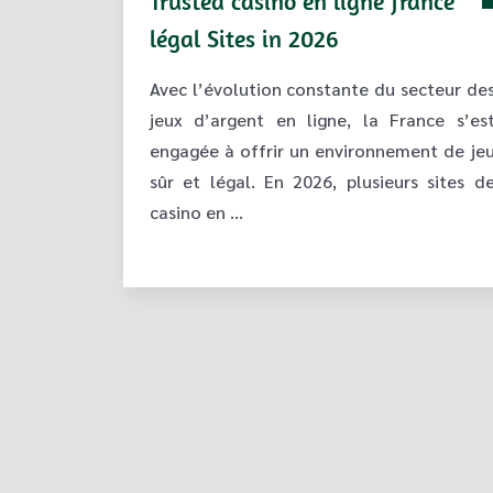
Trusted casino en ligne france
légal Sites in 2026
Avec l’évolution constante du secteur de
jeux d’argent en ligne, la France s’es
engagée à offrir un environnement de je
sûr et légal. En 2026, plusieurs sites d
casino en …