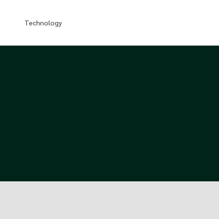
Technology