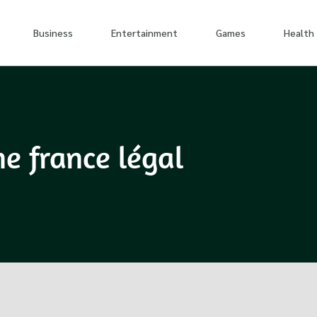
Business
Entertainment
Games
Health
ne france légal