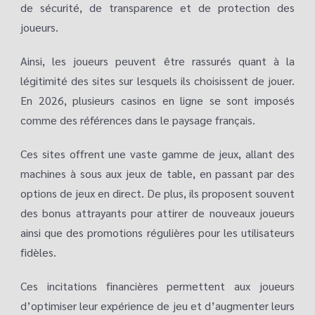
de sécurité, de transparence et de protection des
joueurs.
Ainsi, les joueurs peuvent être rassurés quant à la
légitimité des sites sur lesquels ils choisissent de jouer.
En 2026, plusieurs casinos en ligne se sont imposés
comme des références dans le paysage français.
Ces sites offrent une vaste gamme de jeux, allant des
machines à sous aux jeux de table, en passant par des
options de jeux en direct. De plus, ils proposent souvent
des bonus attrayants pour attirer de nouveaux joueurs
ainsi que des promotions régulières pour les utilisateurs
fidèles.
Ces incitations financières permettent aux joueurs
d’optimiser leur expérience de jeu et d’augmenter leurs