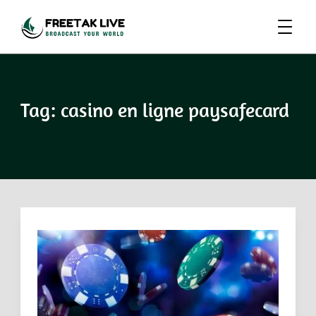
Broadcast Your World
Freetak Live
Tag:
casino en ligne paysafecard