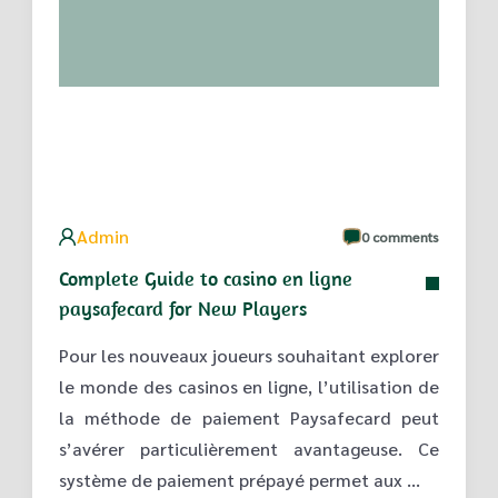
Admin
0 comments
Complete Guide to casino en ligne
paysafecard for New Players
Pour les nouveaux joueurs souhaitant explorer
le monde des casinos en ligne, l’utilisation de
la méthode de paiement Paysafecard peut
s’avérer particulièrement avantageuse. Ce
système de paiement prépayé permet aux …