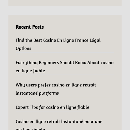
Recent Posts
Find the Best Casino En Ligne France Légal
Options
Everything Beginners Should Know About casino
en ligne fiable
Why users prefer casino en ligne retrait
instantané platforms
Expert Tips for casino en ligne fiable
Casino en ligne retrait instantané pour une
gestion simple