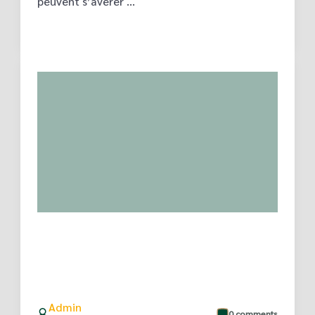
peuvent s’avérer …
Admin
0 comments