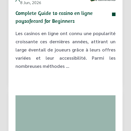
8 Jun, 2026
Complete Guide to casino en ligne
paysafecard for Beginners
Les casinos en ligne ont connu une popularité
croissante ces dernières années, attirant un
large éventail de joueurs grâce à leurs offres
variées et leur accessibilité. Parmi les
nombreuses méthodes …