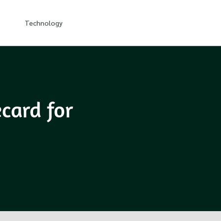
Technology
card for