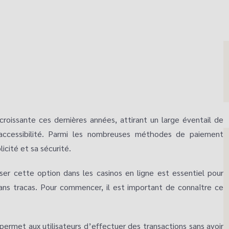
croissante ces dernières années, attirant un large éventail de
r accessibilité. Parmi les nombreuses méthodes de paiement
icité et sa sécurité.
er cette option dans les casinos en ligne est essentiel pour
ans tracas. Pour commencer, il est important de connaître ce
permet aux utilisateurs d’effectuer des transactions sans avoir