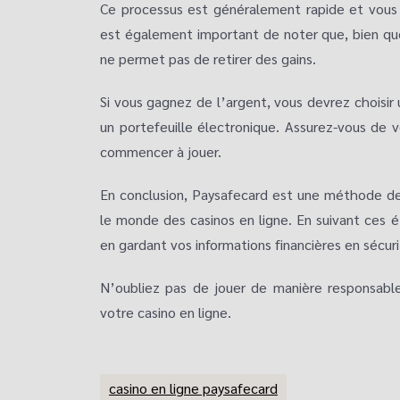
Ce processus est généralement rapide et vou
est également important de noter que, bien que
ne permet pas de retirer des gains.
Si vous gagnez de l’argent, vous devrez choisi
un portefeuille électronique. Assurez-vous de v
commencer à jouer.
En conclusion, Paysafecard est une méthode de
le monde des casinos en ligne. En suivant ces é
en gardant vos informations financières en sécuri
N’oubliez pas de jouer de manière responsable
votre casino en ligne.
casino en ligne paysafecard