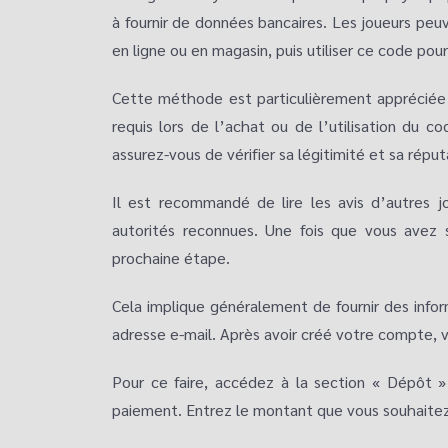
à fournir de données bancaires. Les joueurs pe
en ligne ou en magasin, puis utiliser ce code pou
Cette méthode est particulièrement appréciée
requis lors de l’achat ou de l’utilisation du 
assurez-vous de vérifier sa légitimité et sa réput
Il est recommandé de lire les avis d’autres j
autorités reconnues. Une fois que vous avez s
prochaine étape.
Cela implique généralement de fournir des info
adresse e-mail. Après avoir créé votre compte,
Pour ce faire, accédez à la section « Dépôt
paiement. Entrez le montant que vous souhaite