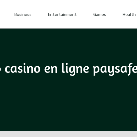
Business
Entertainment
Games
Health
 casino en ligne paysafe