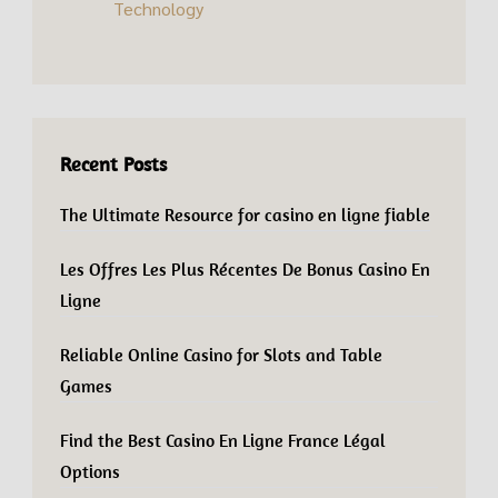
Technology
Recent Posts
The Ultimate Resource for casino en ligne fiable
Les Offres Les Plus Récentes De Bonus Casino En
Ligne
Reliable Online Casino for Slots and Table
Games
Find the Best Casino En Ligne France Légal
Options