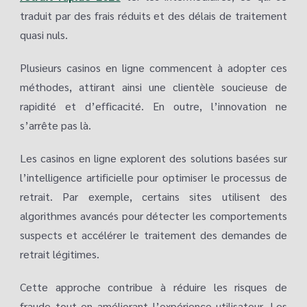
traduit par des frais réduits et des délais de traitement
quasi nuls.
Plusieurs casinos en ligne commencent à adopter ces
méthodes, attirant ainsi une clientèle soucieuse de
rapidité et d’efficacité. En outre, l’innovation ne
s’arrête pas là.
Les casinos en ligne explorent des solutions basées sur
l’intelligence artificielle pour optimiser le processus de
retrait. Par exemple, certains sites utilisent des
algorithmes avancés pour détecter les comportements
suspects et accélérer le traitement des demandes de
retrait légitimes.
Cette approche contribue à réduire les risques de
fraude tout en améliorant l’expérience utilisateur. Les