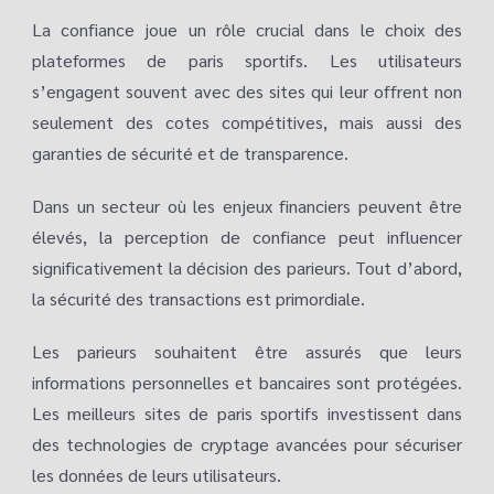
La confiance joue un rôle crucial dans le choix des
plateformes de paris sportifs. Les utilisateurs
s’engagent souvent avec des sites qui leur offrent non
seulement des cotes compétitives, mais aussi des
garanties de sécurité et de transparence.
Dans un secteur où les enjeux financiers peuvent être
élevés, la perception de confiance peut influencer
significativement la décision des parieurs. Tout d’abord,
la sécurité des transactions est primordiale.
Les parieurs souhaitent être assurés que leurs
informations personnelles et bancaires sont protégées.
Les meilleurs sites de paris sportifs investissent dans
des technologies de cryptage avancées pour sécuriser
les données de leurs utilisateurs.