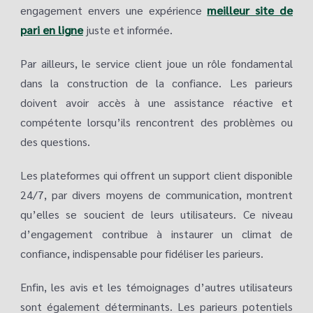
engagement envers une expérience
meilleur site de
pari en ligne
juste et informée.
Par ailleurs, le service client joue un rôle fondamental
dans la construction de la confiance. Les parieurs
doivent avoir accès à une assistance réactive et
compétente lorsqu’ils rencontrent des problèmes ou
des questions.
Les plateformes qui offrent un support client disponible
24/7, par divers moyens de communication, montrent
qu’elles se soucient de leurs utilisateurs. Ce niveau
d’engagement contribue à instaurer un climat de
confiance, indispensable pour fidéliser les parieurs.
Enfin, les avis et les témoignages d’autres utilisateurs
sont également déterminants. Les parieurs potentiels