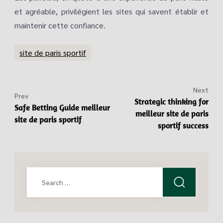
et agréable, privilégient les sites qui savent établir et
maintenir cette confiance.
site de paris sportif
Next
Prev
Strategic thinking for
Safe Betting Guide meilleur
meilleur site de paris
site de paris sportif
sportif success
Search
for: