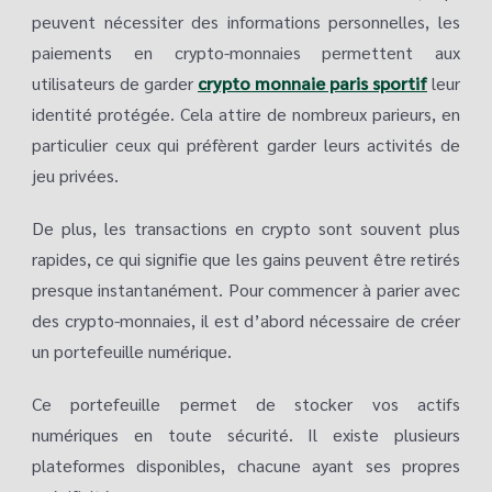
peuvent nécessiter des informations personnelles, les
paiements en crypto-monnaies permettent aux
utilisateurs de garder
crypto monnaie paris sportif
leur
identité protégée. Cela attire de nombreux parieurs, en
particulier ceux qui préfèrent garder leurs activités de
jeu privées.
De plus, les transactions en crypto sont souvent plus
rapides, ce qui signifie que les gains peuvent être retirés
presque instantanément. Pour commencer à parier avec
des crypto-monnaies, il est d’abord nécessaire de créer
un portefeuille numérique.
Ce portefeuille permet de stocker vos actifs
numériques en toute sécurité. Il existe plusieurs
plateformes disponibles, chacune ayant ses propres