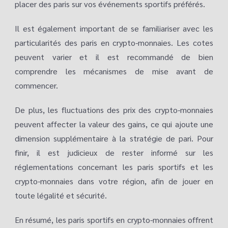
placer des paris sur vos événements sportifs préférés.
Il est également important de se familiariser avec les
particularités des paris en crypto-monnaies. Les cotes
peuvent varier et il est recommandé de bien
comprendre les mécanismes de mise avant de
commencer.
De plus, les fluctuations des prix des crypto-monnaies
peuvent affecter la valeur des gains, ce qui ajoute une
dimension supplémentaire à la stratégie de pari. Pour
finir, il est judicieux de rester informé sur les
réglementations concernant les paris sportifs et les
crypto-monnaies dans votre région, afin de jouer en
toute légalité et sécurité.
En résumé, les paris sportifs en crypto-monnaies offrent