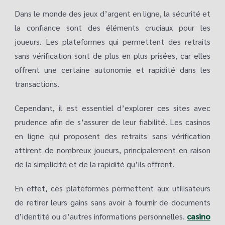
Dans le monde des jeux d’argent en ligne, la sécurité et
la confiance sont des éléments cruciaux pour les
joueurs. Les plateformes qui permettent des retraits
sans vérification sont de plus en plus prisées, car elles
offrent une certaine autonomie et rapidité dans les
transactions.
Cependant, il est essentiel d’explorer ces sites avec
prudence afin de s’assurer de leur fiabilité. Les casinos
en ligne qui proposent des retraits sans vérification
attirent de nombreux joueurs, principalement en raison
de la simplicité et de la rapidité qu’ils offrent.
En effet, ces plateformes permettent aux utilisateurs
de retirer leurs gains sans avoir à fournir de documents
d’identité ou d’autres informations personnelles.
casino