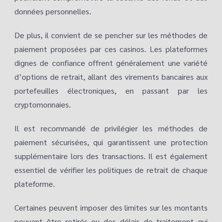
données personnelles.
De plus, il convient de se pencher sur les méthodes de
paiement proposées par ces casinos. Les plateformes
dignes de confiance offrent généralement une variété
d’options de retrait, allant des virements bancaires aux
portefeuilles électroniques, en passant par les
cryptomonnaies.
Il est recommandé de privilégier les méthodes de
paiement sécurisées, qui garantissent une protection
supplémentaire lors des transactions. Il est également
essentiel de vérifier les politiques de retrait de chaque
plateforme.
Certaines peuvent imposer des limites sur les montants
pouvant être retirés ou des délais de traitement qui