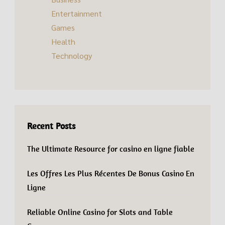
Entertainment
Games
Health
Technology
Recent Posts
The Ultimate Resource for casino en ligne fiable
Les Offres Les Plus Récentes De Bonus Casino En
Ligne
Reliable Online Casino for Slots and Table