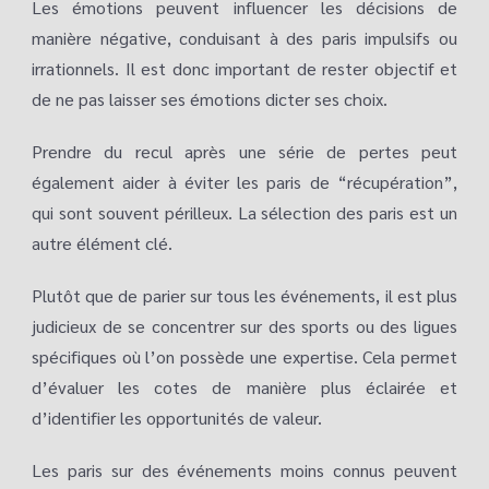
Les émotions peuvent influencer les décisions de
manière négative, conduisant à des paris impulsifs ou
irrationnels. Il est donc important de rester objectif et
de ne pas laisser ses émotions dicter ses choix.
Prendre du recul après une série de pertes peut
également aider à éviter les paris de “récupération”,
qui sont souvent périlleux. La sélection des paris est un
autre élément clé.
Plutôt que de parier sur tous les événements, il est plus
judicieux de se concentrer sur des sports ou des ligues
spécifiques où l’on possède une expertise. Cela permet
d’évaluer les cotes de manière plus éclairée et
d’identifier les opportunités de valeur.
Les paris sur des événements moins connus peuvent