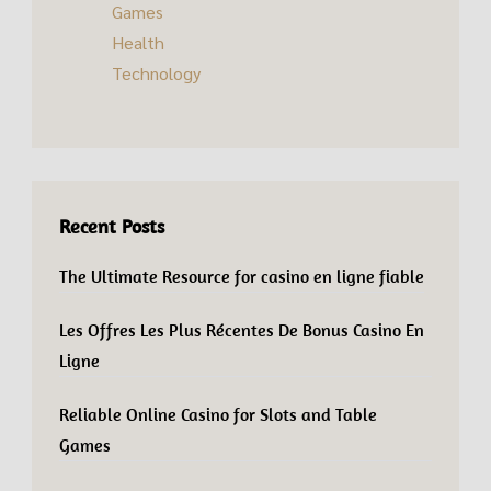
Games
Health
Technology
Recent Posts
The Ultimate Resource for casino en ligne fiable
Les Offres Les Plus Récentes De Bonus Casino En
Ligne
Reliable Online Casino for Slots and Table
Games