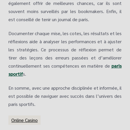
également offrir de meilleures chances, car ils sont
souvent moins surveillés par les bookmakers. Enfin, il
est conseillé de tenir un journal de paris.
Documenter chaque mise, les cotes, les résultats et les
réflexions aide à analyser les performances et à ajuster
les stratégies. Ce processus de réflexion permet de
tirer des leçons des erreurs passées et d’améliorer
continuellement ses compétences en matière de
paris
sportif
s.
En somme, avec une approche disciplinée et informée, il
est possible de naviguer avec succès dans l’univers des
paris sportifs.
Online Casino