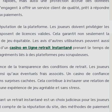
 rapides, mais aussi une protection accrue des données
’engagent à offrir un service client de qualité, prêt à répondre
aux paiements.
éputation de la plateforme. Les joueurs doivent privilégier les
isposent de licences valides. Cela garantit non seulement la
 de jeu équitable. Les avis d’autres utilisateurs peuvent aussi
é d’un
casino en ligne retrait instantané
prenant le temps de
sagréments liés à des plateformes peu scrupuleuses.
ce de la transparence des conditions de retrait. Les joueurs
insi qu’aux éventuels frais associés. Un casino de confiance
ans surprises cachées. Cela contribue à instaurer une relation de
t une expérience de jeu agréable et sans stress.
ant un retrait instantané est un choix judicieux pour les joueurs
ant compte de la réputation du site, des méthodes de paiement