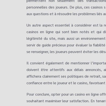
permettent non seulement des transactions
personnelles des joueurs. De plus, ces casinos s
aux questions et à résoudre les problèmes liés 
Un autre aspect essentiel à considérer est la r
casinos en ligne qui sont bien notés et qui d
légitimité du site, mais aussi un environnement
servir de guide précieux pour évaluer la fiabilit
se renseigner, les joueurs peuvent éviter les dé
Il convient également de mentionner l’importan
doivent être attentifs aux délais annoncés, a
affichera clairement ses politiques de retrait, s
confiance entre le joueur et le casino, favorisan
Pour conclure, opter pour un casino en ligne offr
souhaitant maximiser leur satisfaction. En ten