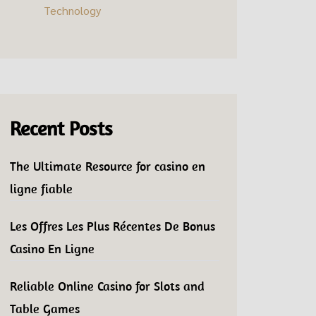
Technology
Recent Posts
The Ultimate Resource for casino en
ligne fiable
Les Offres Les Plus Récentes De Bonus
Casino En Ligne
Reliable Online Casino for Slots and
Table Games