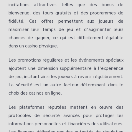
incitations attractives telles que des bonus de
bienvenue, des tours gratuits et des programmes de
fidélité. Ces offres permettent aux joueurs de
maximiser leur temps de jeu et d’augmenter leurs
chances de gagner, ce qui est difficilement égalable
dans un casino physique.
Les promotions régulières et les événements spéciaux
ajoutent une dimension supplémentaire à l’expérience
de jeu, incitant ainsi les joueurs à revenir régulièrement.
La sécurité est un autre facteur déterminant dans le
choix des casinos en ligne.
Les plateformes réputées mettent en œuvre des
protocoles de sécurité avancés pour protéger les
informations personnelles et financières des utilisateurs.
Les licences délivrées par des autorités de régulation