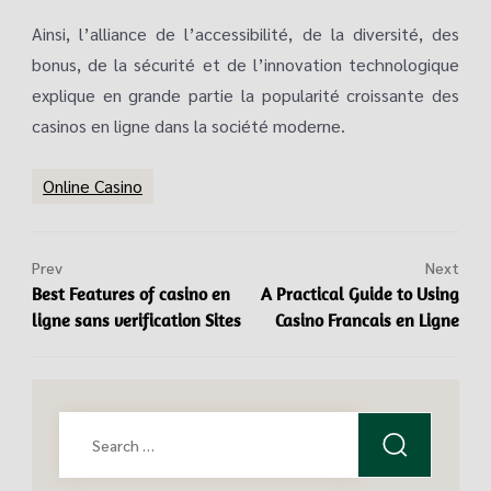
Ainsi, l’alliance de l’accessibilité, de la diversité, des
bonus, de la sécurité et de l’innovation technologique
explique en grande partie la popularité croissante des
casinos en ligne dans la société moderne.
Online Casino
Prev
Next
Best Features of casino en
A Practical Guide to Using
ligne sans verification Sites
Casino Francais en Ligne
Search
for: