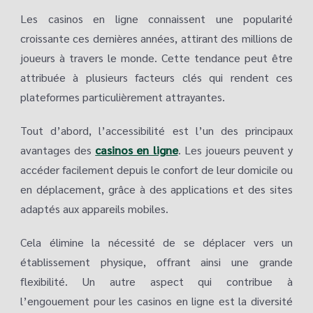
Les casinos en ligne connaissent une popularité
croissante ces dernières années, attirant des millions de
joueurs à travers le monde. Cette tendance peut être
attribuée à plusieurs facteurs clés qui rendent ces
plateformes particulièrement attrayantes.
Tout d’abord, l’accessibilité est l’un des principaux
avantages des
casinos en ligne
. Les joueurs peuvent y
accéder facilement depuis le confort de leur domicile ou
en déplacement, grâce à des applications et des sites
adaptés aux appareils mobiles.
Cela élimine la nécessité de se déplacer vers un
établissement physique, offrant ainsi une grande
flexibilité. Un autre aspect qui contribue à
l’engouement pour les casinos en ligne est la diversité